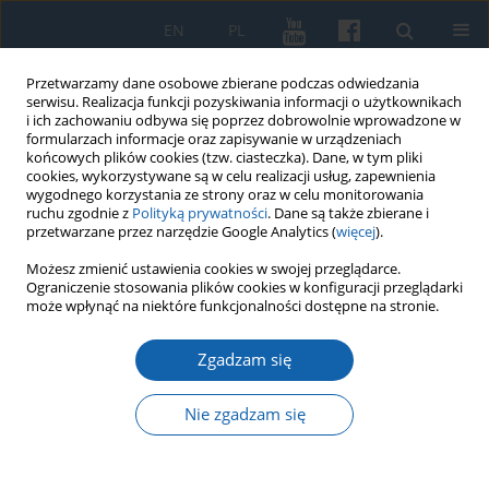
EN
PL
Przetwarzamy dane osobowe zbierane podczas odwiedzania
serwisu. Realizacja funkcji pozyskiwania informacji o użytkownikach
i ich zachowaniu odbywa się poprzez dobrowolnie wprowadzone w
formularzach informacje oraz zapisywanie w urządzeniach
końcowych plików cookies (tzw. ciasteczka). Dane, w tym pliki
cookies, wykorzystywane są w celu realizacji usług, zapewnienia
wygodnego korzystania ze strony oraz w celu monitorowania
ruchu zgodnie z
Polityką prywatności
. Dane są także zbierane i
przetwarzane przez narzędzie Google Analytics (
więcej
).
4/2021 vol. 314
Możesz zmienić ustawienia cookies w swojej przeglądarce.
Ograniczenie stosowania plików cookies w konfiguracji przeglądarki
może wpłynąć na niektóre funkcjonalności dostępne na stronie.
Zgadzam się
Paweł Piotr Warot, Wojewódzki
Urząd Bezpieczeństwa
Nie zgadzam się
Publicznego w Olsztynie.