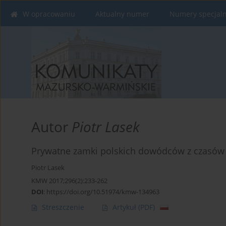
W opracowaniu
Aktualny numer
Numery specjal
Autor
Piotr Lasek
Prywatne zamki polskich dowódców z czasów w
Piotr Lasek
KMW 2017;296(2):233-262
DOI
:
https://doi.org/10.51974/kmw-134963
Streszczenie
Artykuł
(PDF)