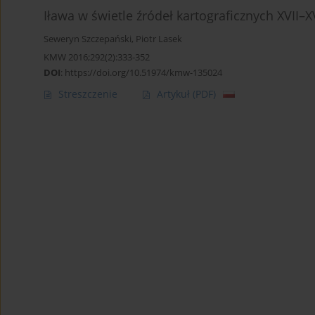
Iława w świetle źródeł kartograficznych XVII–X
Seweryn Szczepański
,
Piotr Lasek
KMW 2016;292(2):333-352
DOI
:
https://doi.org/10.51974/kmw-135024
Streszczenie
Artykuł
(PDF)