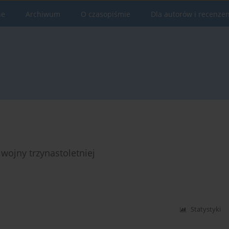
ne
Archiwum
O czasopiśmie
Dla autorów i recenze
ojny trzynastoletniej
Statystyki