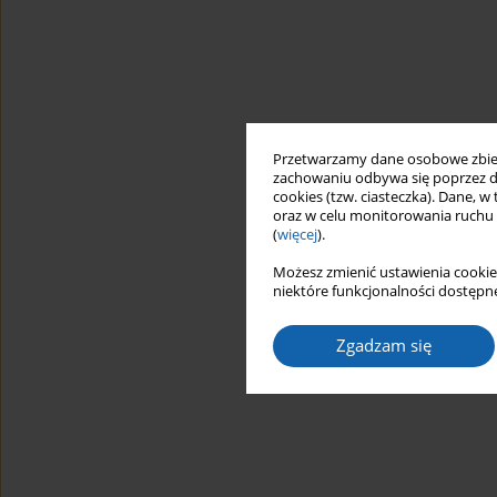
Przetwarzamy dane osobowe zbiera
zachowaniu odbywa się poprzez d
cookies (tzw. ciasteczka). Dane, w
oraz w celu monitorowania ruchu
(
więcej
).
Możesz zmienić ustawienia cookie
niektóre funkcjonalności dostępne
Zgadzam się