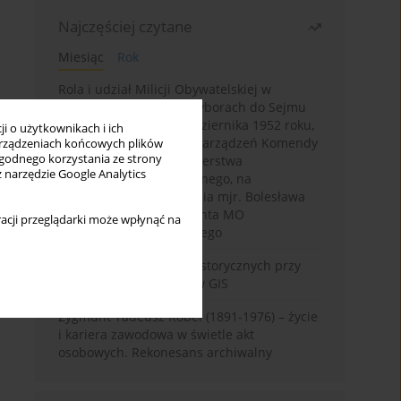
Najczęściej czytane
Miesiąc
Rok
Rola i udział Milicji Obywatelskiej w
kampanii wyborczej i wyborach do Sejmu
PRL I kadencji z 26 października 1952 roku,
i o użytkownikach i ich
w świetle wytycznych i zarządzeń Komendy
rządzeniach końcowych plików
wygodnego korzystania ze strony
Głównej MO oraz Ministerstwa
z narzędzie Google Analytics
Bezpieczeństwa Publicznego, na
przykładzie sprawozdania mjr. Bolesława
Wyszyńskiego komendanta MO
acji przeglądarki może wpłynąć na
województwa olsztyńskiego
Granica w badaniach historycznych przy
wykorzystaniu serwerów GIS
Zygmunt Tadeusz Robel (1891-1976) – życie
i kariera zawodowa w świetle akt
osobowych. Rekonesans archiwalny