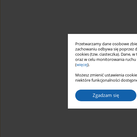
Przetwarzamy dane osobowe zbiera
zachowaniu odbywa się poprzez d
cookies (tzw. ciasteczka). Dane, w
oraz w celu monitorowania ruchu
(
więcej
).
Możesz zmienić ustawienia cookie
niektóre funkcjonalności dostępne
Zgadzam się