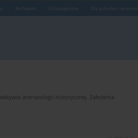
ne
Archiwum
O czasopiśmie
Dla autorów i recenze
tywie antropologii historycznej. Założenia