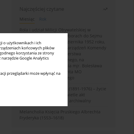
Najczęściej czytane
Miesiąc
Rok
Rola i udział Milicji Obywatelskiej w
kampanii wyborczej i wyborach do Sejmu
PRL I kadencji z 26 października 1952 roku,
i o użytkownikach i ich
w świetle wytycznych i zarządzeń Komendy
rządzeniach końcowych plików
wygodnego korzystania ze strony
Głównej MO oraz Ministerstwa
z narzędzie Google Analytics
Bezpieczeństwa Publicznego, na
przykładzie sprawozdania mjr. Bolesława
Wyszyńskiego komendanta MO
acji przeglądarki może wpłynąć na
województwa olsztyńskiego
Zygmunt Tadeusz Robel (1891-1976) – życie
i kariera zawodowa w świetle akt
osobowych. Rekonesans archiwalny
Melancholia Księcia Pruskiego Albrechta
Fryderyka (1553–1618)