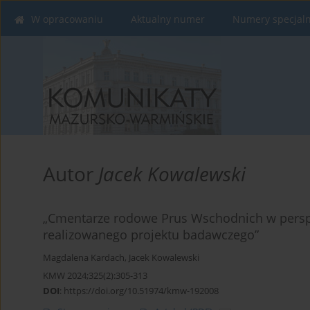
W opracowaniu
Aktualny numer
Numery specjal
Autor
Jacek Kowalewski
„Cmentarze rodowe Prus Wschodnich w perspek
realizowanego projektu badawczego”
Magdalena Kardach
,
Jacek Kowalewski
KMW 2024;325(2):305-313
DOI
:
https://doi.org/10.51974/kmw-192008