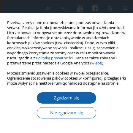
EN
PL
Przetwarzamy dane osobowe zbierane podczas odwiedzania
serwisu. Realizacja funkcji pozyskiwania informacji o użytkownikach
i ich zachowaniu odbywa się poprzez dobrowolnie wprowadzone w
formularzach informacje oraz zapisywanie w urządzeniach
końcowych plików cookies (tzw. ciasteczka). Dane, w tym pliki
cookies, wykorzystywane są w celu realizacji usług, zapewnienia
wygodnego korzystania ze strony oraz w celu monitorowania
ruchu zgodnie z
Polityką prywatności
. Dane są także zbierane i
przetwarzane przez narzędzie Google Analytics (
więcej
).
Autor
Magdalena Kardach
Możesz zmienić ustawienia cookies w swojej przeglądarce.
Ograniczenie stosowania plików cookies w konfiguracji przeglądarki
może wpłynąć na niektóre funkcjonalności dostępne na stronie.
„Cmentarze rodowe Prus Wschodnich w
Zgadzam się
perspektywie antropologii historycznej. Założenia
realizowanego projektu badawczego”
Nie zgadzam się
Magdalena Kardach
,
Jacek Kowalewski
KMW 2024;325(2):305-313
DOI
:
https://doi.org/10.51974/kmw-192008