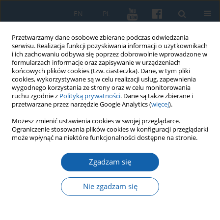
EN
PL
Przetwarzamy dane osobowe zbierane podczas odwiedzania
serwisu. Realizacja funkcji pozyskiwania informacji o użytkownikach
i ich zachowaniu odbywa się poprzez dobrowolnie wprowadzone w
formularzach informacje oraz zapisywanie w urządzeniach
końcowych plików cookies (tzw. ciasteczka). Dane, w tym pliki
cookies, wykorzystywane są w celu realizacji usług, zapewnienia
wygodnego korzystania ze strony oraz w celu monitorowania
ruchu zgodnie z
Polityką prywatności
. Dane są także zbierane i
przetwarzane przez narzędzie Google Analytics (
więcej
).
Autor
Joanna Jakutowicz
Możesz zmienić ustawienia cookies w swojej przeglądarce.
Ograniczenie stosowania plików cookies w konfiguracji przeglądarki
może wpłynąć na niektóre funkcjonalności dostępne na stronie.
Pomnik Wdzięczności Armii Radzieckiej w
Zgadzam się
Lidzbarku Warmińskim
Joanna Jakutowicz
Nie zgadzam się
KMW 2016;292(2):353-364
DOI
:
https://doi.org/10.51974/kmw-135025
Statystyki