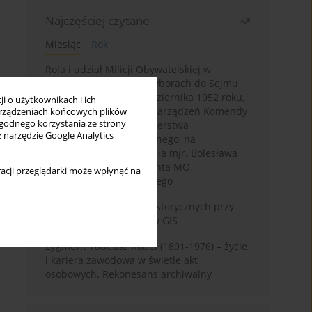
Najczęściej czytane
Miesiąc
Rok
Rola i udział Milicji Obywatelskiej w
kampanii wyborczej i wyborach do Sejmu
PRL I kadencji z 26 października 1952 roku,
i o użytkownikach i ich
w świetle wytycznych i zarządzeń Komendy
rządzeniach końcowych plików
wygodnego korzystania ze strony
Głównej MO oraz Ministerstwa
z narzędzie Google Analytics
Bezpieczeństwa Publicznego, na
przykładzie sprawozdania mjr. Bolesława
Wyszyńskiego komendanta MO
acji przeglądarki może wpłynąć na
województwa olsztyńskiego
Granica w badaniach historycznych przy
wykorzystaniu serwerów GIS
Zygmunt Tadeusz Robel (1891-1976) – życie
i kariera zawodowa w świetle akt
osobowych. Rekonesans archiwalny