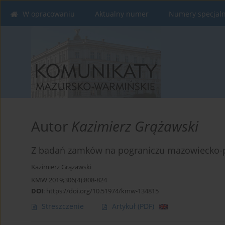
W opracowaniu
Aktualny numer
Numery specjal
Autor
Kazimierz Grążawski
Z badań zamków na pograniczu mazowiecko-
Kazimierz Grążawski
KMW 2019;306(4):808-824
DOI
:
https://doi.org/10.51974/kmw-134815
Streszczenie
Artykuł
(PDF)