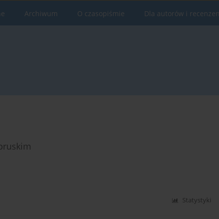
ne
Archiwum
O czasopiśmie
Dla autorów i recenze
pruskim
Statystyki