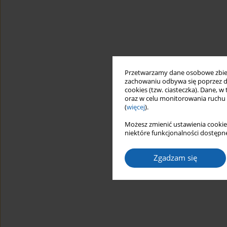
Przetwarzamy dane osobowe zbiera
zachowaniu odbywa się poprzez d
cookies (tzw. ciasteczka). Dane, w
oraz w celu monitorowania ruchu
(
więcej
).
Możesz zmienić ustawienia cookie
niektóre funkcjonalności dostępne
Zgadzam się