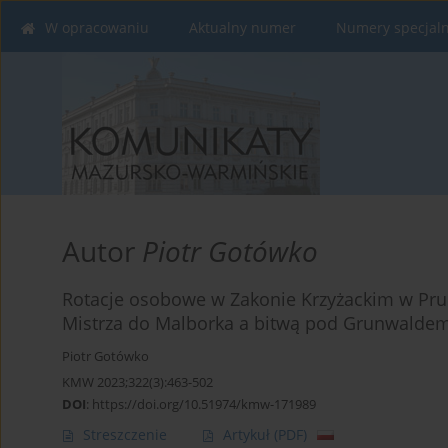
W opracowaniu
Aktualny numer
Numery specjal
Autor
Piotr Gotówko
Rotacje osobowe w Zakonie Krzyżackim w Pru
Mistrza do Malborka a bitwą pod Grunwaldem
Piotr Gotówko
KMW 2023;322(3):463-502
DOI
:
https://doi.org/10.51974/kmw-171989
Streszczenie
Artykuł
(PDF)