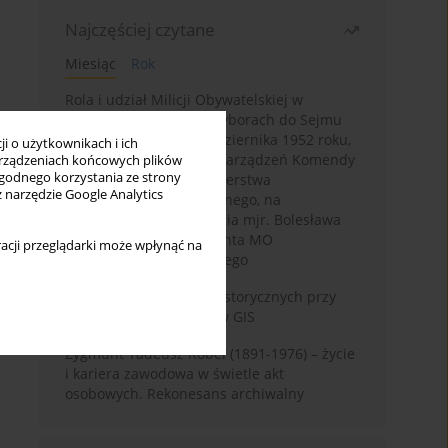
Najczęściej czytane
Miesiąc
Rok
Rola i udział Milicji Obywatelskiej w
kampanii wyborczej i wyborach do Sejmu
PRL I kadencji z 26 października 1952 roku,
i o użytkownikach i ich
w świetle wytycznych i zarządzeń Komendy
rządzeniach końcowych plików
wygodnego korzystania ze strony
Głównej MO oraz Ministerstwa
z narzędzie Google Analytics
Bezpieczeństwa Publicznego, na
przykładzie sprawozdania mjr. Bolesława
Wyszyńskiego komendanta MO
acji przeglądarki może wpłynąć na
województwa olsztyńskiego
Granica w badaniach historycznych przy
wykorzystaniu serwerów GIS
Zygmunt Tadeusz Robel (1891-1976) – życie
i kariera zawodowa w świetle akt
osobowych. Rekonesans archiwalny