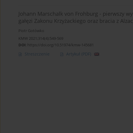
Johann Marschalk von Frohburg - pierwszy wyso
gałęzi Zakonu Krzyżackiego oraz bracia z Alzac
Piotr Gotówko
KMW 2021;314(4):549-569
DOI
:
https://doi.org/10.51974/kmw-145681
Streszczenie
Artykuł
(PDF)