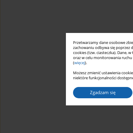
Przetwarzamy dane osobowe zbiera
zachowaniu odbywa się poprzez d
cookies (tzw. ciasteczka). Dane, w
oraz w celu monitorowania ruchu
(
więcej
).
Możesz zmienić ustawienia cookie
niektóre funkcjonalności dostępne
Zgadzam się