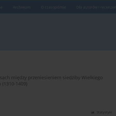
ne
Archiwum
O czasopiśmie
Dla autorów i recenze
sach między przeniesieniem siedziby Wielkiego
 (1310-1409)
Statystyki