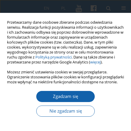
EN
PL
Przetwarzamy dane osobowe zbierane podczas odwiedzania
serwisu. Realizacja funkcji pozyskiwania informacji o użytkownikach
i ich zachowaniu odbywa się poprzez dobrowolnie wprowadzone w
formularzach informacje oraz zapisywanie w urządzeniach
końcowych plików cookies (tzw. ciasteczka). Dane, w tym pliki
cookies, wykorzystywane są w celu realizacji usług, zapewnienia
wygodnego korzystania ze strony oraz w celu monitorowania
ruchu zgodnie z
Polityką prywatności
. Dane są także zbierane i
przetwarzane przez narzędzie Google Analytics (
więcej
).
Autor
Jacek Gackowski
Możesz zmienić ustawienia cookies w swojej przeglądarce.
Ograniczenie stosowania plików cookies w konfiguracji przeglądarki
może wpłynąć na niektóre funkcjonalności dostępne na stronie.
Osiedla nawodne kultury kurhanów
Zgadzam się
zachodniobałtyjskich w krajobrazie naturalnym i
kontekście kulturowym północno-wschodniej
Nie zgadzam się
Polski
Jacek Gackowski
KMW 2017;295(1):3-22