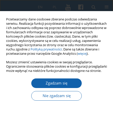
EN
PL
Przetwarzamy dane osobowe zbierane podczas odwiedzania
serwisu. Realizacja funkcji pozyskiwania informacji o użytkownikach
i ich zachowaniu odbywa się poprzez dobrowolnie wprowadzone w
formularzach informacje oraz zapisywanie w urządzeniach
końcowych plików cookies (tzw. ciasteczka). Dane, w tym pliki
cookies, wykorzystywane są w celu realizacji usług, zapewnienia
wygodnego korzystania ze strony oraz w celu monitorowania
ruchu zgodnie z
Polityką prywatności
. Dane są także zbierane i
przetwarzane przez narzędzie Google Analytics (
więcej
).
1/2017 vol. 295
Możesz zmienić ustawienia cookies w swojej przeglądarce.
Ograniczenie stosowania plików cookies w konfiguracji przeglądarki
może wpłynąć na niektóre funkcjonalności dostępne na stronie.
Zgadzam się
Osiedla nawodne kultury
kurhanów zachodniobałtyjskich
Nie zgadzam się
w krajobrazie naturalnym i