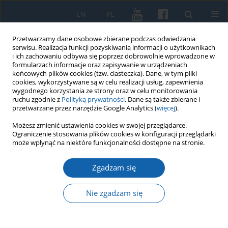
EN
PL
Przetwarzamy dane osobowe zbierane podczas odwiedzania
serwisu. Realizacja funkcji pozyskiwania informacji o użytkownikach
i ich zachowaniu odbywa się poprzez dobrowolnie wprowadzone w
formularzach informacje oraz zapisywanie w urządzeniach
końcowych plików cookies (tzw. ciasteczka). Dane, w tym pliki
cookies, wykorzystywane są w celu realizacji usług, zapewnienia
wygodnego korzystania ze strony oraz w celu monitorowania
ruchu zgodnie z
Polityką prywatności
. Dane są także zbierane i
przetwarzane przez narzędzie Google Analytics (
więcej
).
Autor
Emilia Figura-Osełkowska
Możesz zmienić ustawienia cookies w swojej przeglądarce.
Ograniczenie stosowania plików cookies w konfiguracji przeglądarki
może wpłynąć na niektóre funkcjonalności dostępne na stronie.
Anna Jagodzińska, Andrzej Rutecki, Waldemar
Brenda, Niemieckie i sowieckie zbrodnie na ziemi
Zgadzam się
działdowskiej 1939-1945, Olsztyn 2020
Nie zgadzam się
Emilia Figura-Osełkowska
,
Radosław Wiśniewski
KMW 2021;314(4):730-733
DOI
:
https://doi.org/10.51974/kmw-146527