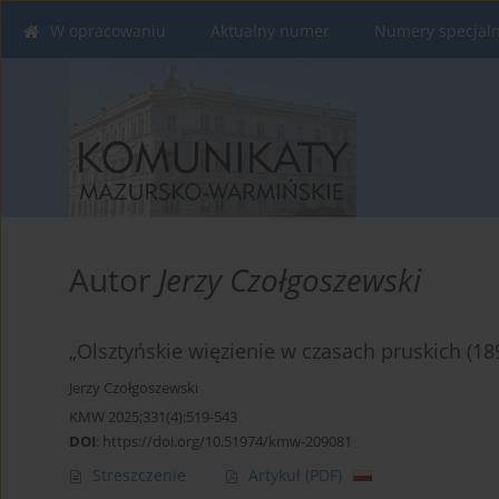
W opracowaniu
Aktualny numer
Numery specjal
Autor
Jerzy Czołgoszewski
„Olsztyńskie więzienie w czasach pruskich (18
Jerzy Czołgoszewski
KMW 2025;331(4):519-543
DOI
:
https://doi.org/10.51974/kmw-209081
Streszczenie
Artykuł
(PDF)