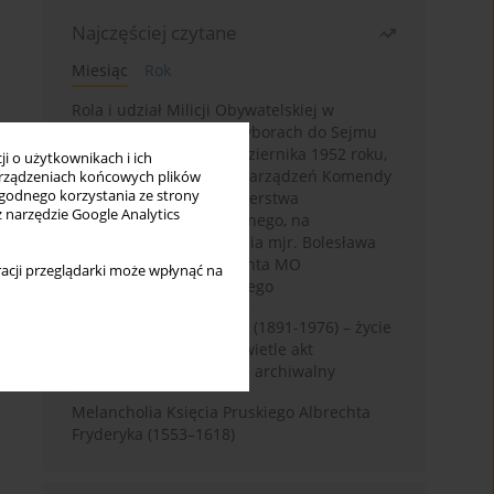
Najczęściej czytane
Miesiąc
Rok
Rola i udział Milicji Obywatelskiej w
kampanii wyborczej i wyborach do Sejmu
PRL I kadencji z 26 października 1952 roku,
i o użytkownikach i ich
w świetle wytycznych i zarządzeń Komendy
rządzeniach końcowych plików
wygodnego korzystania ze strony
Głównej MO oraz Ministerstwa
z narzędzie Google Analytics
Bezpieczeństwa Publicznego, na
przykładzie sprawozdania mjr. Bolesława
Wyszyńskiego komendanta MO
acji przeglądarki może wpłynąć na
województwa olsztyńskiego
Zygmunt Tadeusz Robel (1891-1976) – życie
i kariera zawodowa w świetle akt
osobowych. Rekonesans archiwalny
Melancholia Księcia Pruskiego Albrechta
Fryderyka (1553–1618)