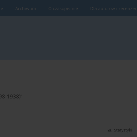
ne
Archiwum
O czasopiśmie
Dla autorów i recenze
98-1938)”
Statystyki