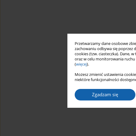
Przetwarzamy dane osobowe zbiera
zachowaniu odbywa się poprzez d
cookies (tzw. ciasteczka). Dane, w
oraz w celu monitorowania ruchu
(
więcej
).
Możesz zmienić ustawienia cookie
niektóre funkcjonalności dostępne
Zgadzam się