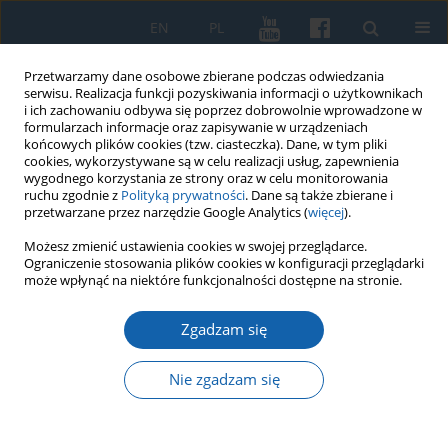
EN
PL
Przetwarzamy dane osobowe zbierane podczas odwiedzania
serwisu. Realizacja funkcji pozyskiwania informacji o użytkownikach
i ich zachowaniu odbywa się poprzez dobrowolnie wprowadzone w
formularzach informacje oraz zapisywanie w urządzeniach
końcowych plików cookies (tzw. ciasteczka). Dane, w tym pliki
cookies, wykorzystywane są w celu realizacji usług, zapewnienia
wygodnego korzystania ze strony oraz w celu monitorowania
ruchu zgodnie z
Polityką prywatności
. Dane są także zbierane i
przetwarzane przez narzędzie Google Analytics (
więcej
).
Autor
Wiktor Binnebesel
Możesz zmienić ustawienia cookies w swojej przeglądarce.
Ograniczenie stosowania plików cookies w konfiguracji przeglądarki
może wpłynąć na niektóre funkcjonalności dostępne na stronie.
Późnogotycki tryptyk z Nowego
Zgadzam się
Miasta Lubawskiego – nowe
rozpoznanie
Nie zgadzam się
Wiktor Binnebesel
KMW 2023;321(2):303-323
DOI
:
https://doi.org/10.51974/kmw-162338