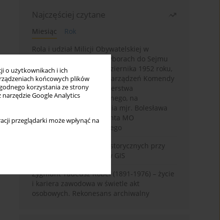
Najczęściej czytane
Miesiąc
Rok
Rola i udział Milicji Obywatelskiej w
kampanii wyborczej i wyborach do Sejmu
PRL I kadencji z 26 października 1952 roku,
i o użytkownikach i ich
w świetle wytycznych i zarządzeń Komendy
rządzeniach końcowych plików
wygodnego korzystania ze strony
Głównej MO oraz Ministerstwa
z narzędzie Google Analytics
Bezpieczeństwa Publicznego, na
przykładzie sprawozdania mjr. Bolesława
Wyszyńskiego komendanta MO
acji przeglądarki może wpłynąć na
województwa olsztyńskiego
Granica w badaniach historycznych przy
wykorzystaniu serwerów GIS
Zygmunt Tadeusz Robel (1891-1976) – życie
i kariera zawodowa w świetle akt
osobowych. Rekonesans archiwalny