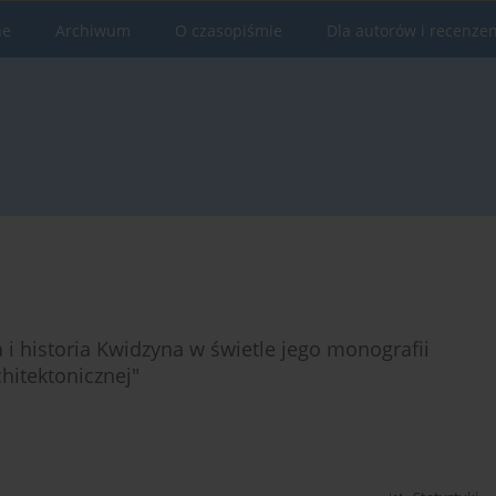
ne
Archiwum
O czasopiśmie
Dla autorów i recenze
i historia Kwidzyna w świetle jego monografii
chitektonicznej"