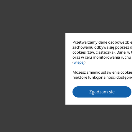
Przetwarzamy dane osobowe zbiera
zachowaniu odbywa się poprzez d
cookies (tzw. ciasteczka). Dane, w
oraz w celu monitorowania ruchu
(
więcej
).
Możesz zmienić ustawienia cookie
niektóre funkcjonalności dostępne
Zgadzam się