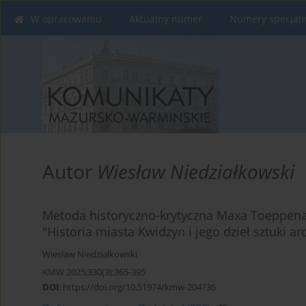
W opracowaniu
Aktualny numer
Numery specjal
Autor
Wiesław Niedziałkowski
Metoda historyczno-krytyczna Maxa Toeppena 
"Historia miasta Kwidzyn i jego dzieł sztuki ar
Wiesław Niedziałkowski
KMW 2025;330(3):365-395
DOI
:
https://doi.org/10.51974/kmw-204736