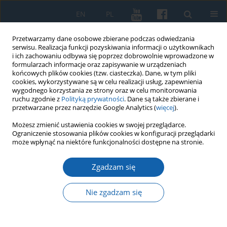
EN
PL
Przetwarzamy dane osobowe zbierane podczas odwiedzania
serwisu. Realizacja funkcji pozyskiwania informacji o użytkownikach
i ich zachowaniu odbywa się poprzez dobrowolnie wprowadzone w
formularzach informacje oraz zapisywanie w urządzeniach
końcowych plików cookies (tzw. ciasteczka). Dane, w tym pliki
cookies, wykorzystywane są w celu realizacji usług, zapewnienia
wygodnego korzystania ze strony oraz w celu monitorowania
ruchu zgodnie z
Polityką prywatności
. Dane są także zbierane i
przetwarzane przez narzędzie Google Analytics (
więcej
).
Autor
Tomasz Gliniecki
Możesz zmienić ustawienia cookies w swojej przeglądarce.
Ograniczenie stosowania plików cookies w konfiguracji przeglądarki
może wpłynąć na niektóre funkcjonalności dostępne na stronie.
Zdobywanie miast siłami zgrupowania
pancernego podczas mławsko-elbląskiej operacji
Zgadzam się
ofensywnej Armii Czerwonej w styczniu 1945 roku
Nie zgadzam się
Tomasz Gliniecki
KMW 2019;305(3):543-566
DOI
:
https://doi.org/10.51974/kmw-134821