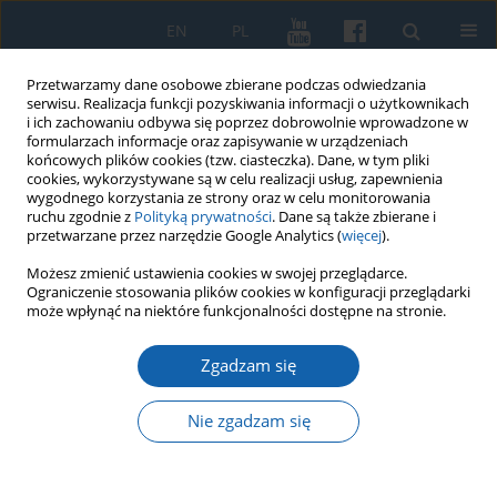
EN
PL
Przetwarzamy dane osobowe zbierane podczas odwiedzania
serwisu. Realizacja funkcji pozyskiwania informacji o użytkownikach
i ich zachowaniu odbywa się poprzez dobrowolnie wprowadzone w
formularzach informacje oraz zapisywanie w urządzeniach
końcowych plików cookies (tzw. ciasteczka). Dane, w tym pliki
cookies, wykorzystywane są w celu realizacji usług, zapewnienia
wygodnego korzystania ze strony oraz w celu monitorowania
ruchu zgodnie z
Polityką prywatności
. Dane są także zbierane i
przetwarzane przez narzędzie Google Analytics (
więcej
).
Autor
Ryszard Tomkiewicz
Możesz zmienić ustawienia cookies w swojej przeglądarce.
Ograniczenie stosowania plików cookies w konfiguracji przeglądarki
może wpłynąć na niektóre funkcjonalności dostępne na stronie.
Protokół z Walnego Zebrania OBN [27 04 1990]
Zgadzam się
Ryszard Tomkiewicz
KMW 2025;329(2):257-278
Nie zgadzam się
DOI
:
https://doi.org/10.51974/kmw-200846
Statystyki
Streszczenie
Artykuł
(PDF)