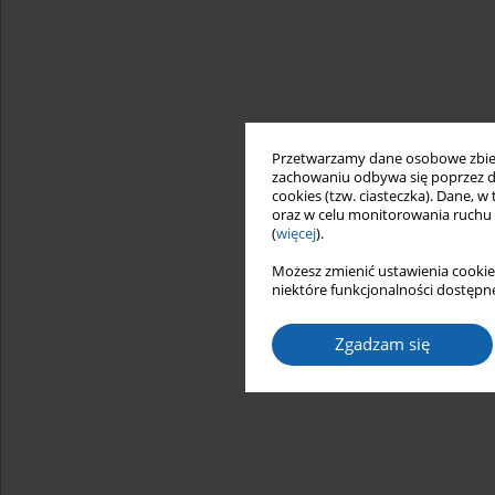
Przetwarzamy dane osobowe zbiera
zachowaniu odbywa się poprzez d
cookies (tzw. ciasteczka). Dane, w
oraz w celu monitorowania ruchu
(
więcej
).
Możesz zmienić ustawienia cookie
niektóre funkcjonalności dostępne
Zgadzam się