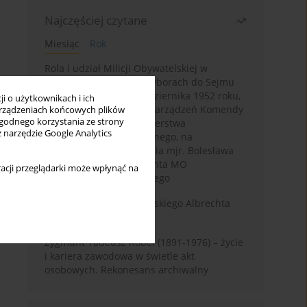
Najczęściej czytane
Miesiąc
Rok
Rola i udział Milicji Obywatelskiej w
kampanii wyborczej i wyborach do Sejmu
PRL I kadencji z 26 października 1952 roku,
i o użytkownikach i ich
w świetle wytycznych i zarządzeń Komendy
rządzeniach końcowych plików
wygodnego korzystania ze strony
Głównej MO oraz Ministerstwa
z narzędzie Google Analytics
Bezpieczeństwa Publicznego, na
przykładzie sprawozdania mjr. Bolesława
Wyszyńskiego komendanta MO
acji przeglądarki może wpłynąć na
województwa olsztyńskiego
Melancholia Księcia Pruskiego Albrechta
Fryderyka (1553–1618)
Zygmunt Tadeusz Robel (1891-1976) – życie
i kariera zawodowa w świetle akt
osobowych. Rekonesans archiwalny