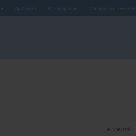
ne
Archiwum
O czasopiśmie
Dla autorów i recenze
Statystyki