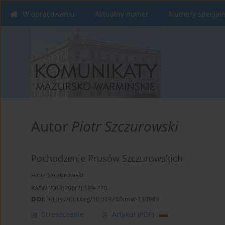
W opracowaniu
Aktualny numer
Numery specjal
Autor
Piotr Szczurowski
Pochodzenie Prusów Szczurowskich
Piotr Szczurowski
KMW 2017;296(2):189-220
DOI
:
https://doi.org/10.51974/kmw-134949
Streszczenie
Artykuł
(PDF)