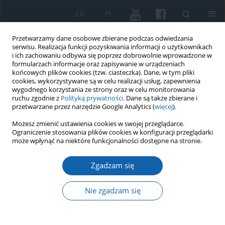
EN
PL
Przetwarzamy dane osobowe zbierane podczas odwiedzania
serwisu. Realizacja funkcji pozyskiwania informacji o użytkownikach
i ich zachowaniu odbywa się poprzez dobrowolnie wprowadzone w
formularzach informacje oraz zapisywanie w urządzeniach
końcowych plików cookies (tzw. ciasteczka). Dane, w tym pliki
cookies, wykorzystywane są w celu realizacji usług, zapewnienia
wygodnego korzystania ze strony oraz w celu monitorowania
ruchu zgodnie z
Polityką prywatności
. Dane są także zbierane i
przetwarzane przez narzędzie Google Analytics (
więcej
).
Autor
Julian Jaroszewski
Możesz zmienić ustawienia cookies w swojej przeglądarce.
Ograniczenie stosowania plików cookies w konfiguracji przeglądarki
może wpłynąć na niektóre funkcjonalności dostępne na stronie.
Sport zapaśniczy w tradycji województwa
Zgadzam się
olsztyńskiego (1945–1989)
Zbigniew Wójcik
,
Julian Jaroszewski
Nie zgadzam się
KMW 2019;305(3):615-634
DOI
:
https://doi.org/10.51974/kmw-134924
Statystyki