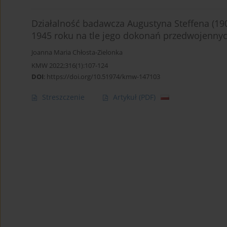
Działalność badawcza Augustyna Steffena (19
1945 roku na tle jego dokonań przedwojenny
Joanna Maria Chłosta-Zielonka
KMW 2022;316(1):107-124
DOI
:
https://doi.org/10.51974/kmw-147103
Streszczenie
Artykuł
(PDF)