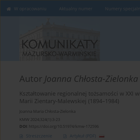
W opracowaniu
Aktualny numer
Numery specjal
Autor
Joanna Chłosta-Zielonka
Kształtowanie regionalnej tożsamości w XXI 
Marii Zientary-Malewskiej (1894–1984)
Joanna Maria Chłosta-Zielonka
KMW 2024;324(1):3-23
DOI
:
https://doi.org/10.51974/kmw-172596
Streszczenie
Artykuł
(PDF)