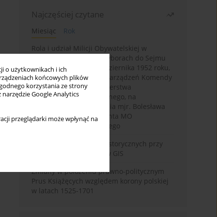
Najczęściej czytane
Miesiąc
Rok
Rola i udział Milicji Obywatelskiej w
kampanii wyborczej i wyborach do Sejmu
PRL I kadencji z 26 października 1952 roku,
i o użytkownikach i ich
w świetle wytycznych i zarządzeń Komendy
rządzeniach końcowych plików
wygodnego korzystania ze strony
Głównej MO oraz Ministerstwa
z narzędzie Google Analytics
Bezpieczeństwa Publicznego, na
przykładzie sprawozdania mjr. Bolesława
Wyszyńskiego komendanta MO
acji przeglądarki może wpłynąć na
województwa olsztyńskiego
Granica w badaniach historycznych przy
wykorzystaniu serwerów GIS
Zmiany w położeniu prawno-politycznym
Prus Książęcych względem korony polskiej
w latach 1525-1701