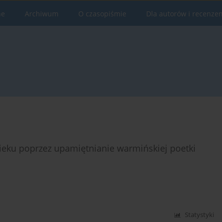
ne
Archiwum
O czasopiśmie
Dla autorów i recenze
wieku poprzez upamiętnianie warmińskiej poetki
Statystyki