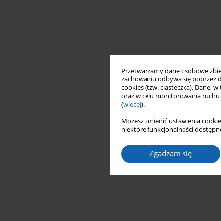
Przetwarzamy dane osobowe zbiera
zachowaniu odbywa się poprzez d
cookies (tzw. ciasteczka). Dane, w
oraz w celu monitorowania ruchu
(
więcej
).
Możesz zmienić ustawienia cookie
niektóre funkcjonalności dostępne
Zgadzam się