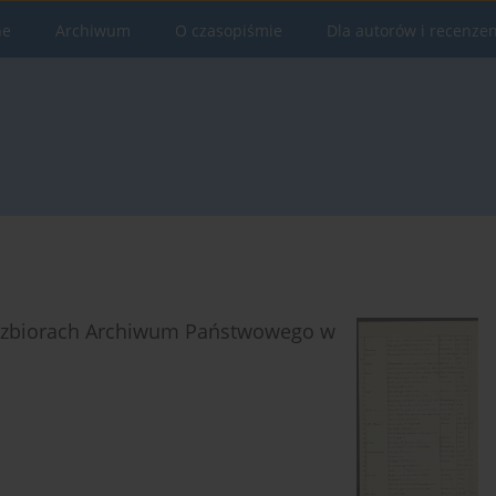
ne
Archiwum
O czasopiśmie
Dla autorów i recenze
 w zbiorach Archiwum Państwowego w