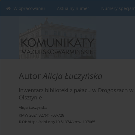
W opracowaniu
Aktualny numer
Numery specjal
Autor
Alicja Łuczyńska
Inwentarz biblioteki z pałacu w Drogoszach
Olsztynie
Alicja Łuczyńska
KMW 2024;327(4):703-728
DOI
:
https://doi.org/10.51974/kmw-197065