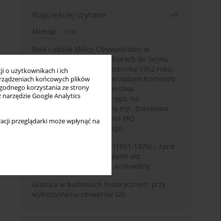
Najczęściej czytane
Miesiąc
Rok
Rola i udział Milicji Obywatelskiej w
kampanii wyborczej i wyborach do Sejmu
PRL I kadencji z 26 października 1952 roku,
i o użytkownikach i ich
w świetle wytycznych i zarządzeń Komendy
rządzeniach końcowych plików
wygodnego korzystania ze strony
Głównej MO oraz Ministerstwa
z narzędzie Google Analytics
Bezpieczeństwa Publicznego, na
przykładzie sprawozdania mjr. Bolesława
Wyszyńskiego komendanta MO
acji przeglądarki może wpłynąć na
województwa olsztyńskiego
Zygmunt Tadeusz Robel (1891-1976) – życie
i kariera zawodowa w świetle akt
osobowych. Rekonesans archiwalny
Granica w badaniach historycznych przy
wykorzystaniu serwerów GIS