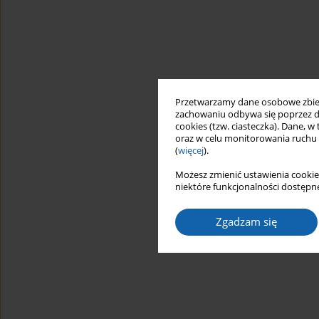
Przetwarzamy dane osobowe zbiera
zachowaniu odbywa się poprzez d
cookies (tzw. ciasteczka). Dane, w
oraz w celu monitorowania ruchu
(
więcej
).
Możesz zmienić ustawienia cookie
niektóre funkcjonalności dostępne
Zgadzam się