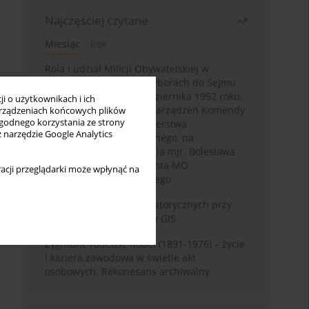
Najczęściej czytane
Miesiąc
Rok
Rola i udział Milicji Obywatelskiej w
kampanii wyborczej i wyborach do Sejmu
PRL I kadencji z 26 października 1952 roku,
i o użytkownikach i ich
w świetle wytycznych i zarządzeń Komendy
rządzeniach końcowych plików
wygodnego korzystania ze strony
Głównej MO oraz Ministerstwa
z narzędzie Google Analytics
Bezpieczeństwa Publicznego, na
przykładzie sprawozdania mjr. Bolesława
Wyszyńskiego komendanta MO
acji przeglądarki może wpłynąć na
województwa olsztyńskiego
Granica w badaniach historycznych przy
wykorzystaniu serwerów GIS
Zygmunt Tadeusz Robel (1891-1976) – życie
i kariera zawodowa w świetle akt
osobowych. Rekonesans archiwalny