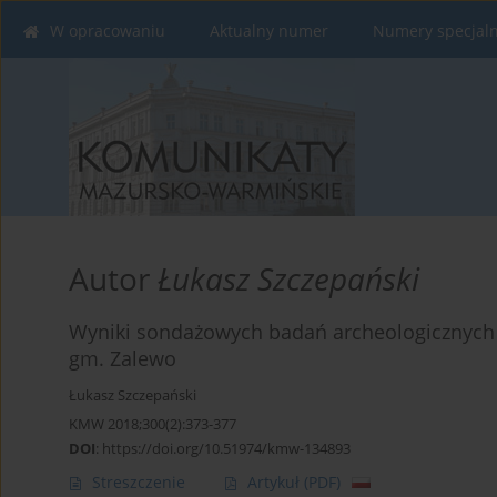
W opracowaniu
Aktualny numer
Numery specjal
Autor
Łukasz Szczepański
Wyniki sondażowych badań archeologicznych 
gm. Zalewo
Łukasz Szczepański
KMW 2018;300(2):373-377
DOI
:
https://doi.org/10.51974/kmw-134893
Streszczenie
Artykuł
(PDF)