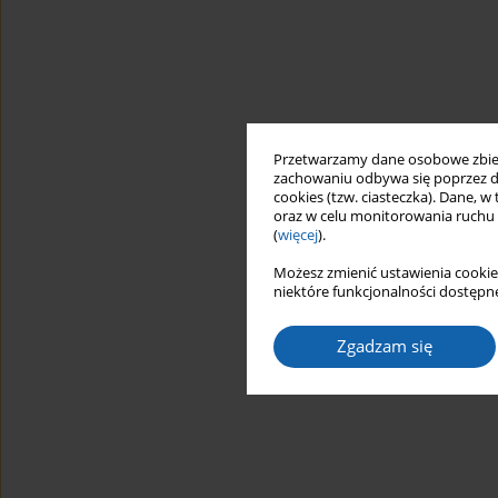
Przetwarzamy dane osobowe zbiera
zachowaniu odbywa się poprzez d
cookies (tzw. ciasteczka). Dane, w
oraz w celu monitorowania ruchu
(
więcej
).
Możesz zmienić ustawienia cookie
niektóre funkcjonalności dostępne
Zgadzam się