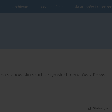
ne
Archiwum
O czasopiśmie
Dla autorów i recenze
na stanowisku skarbu rzymskich denarów z Półwsi,
Statystyki