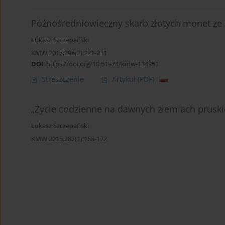
Późnośredniowieczny skarb złotych monet ze 
Łukasz Szczepański
KMW 2017;296(2):221-231
DOI
:
https://doi.org/10.51974/kmw-134951
Streszczenie
Artykuł
(PDF)
„Życie codzienne na dawnych ziemiach pruskic
Łukasz Szczepański
KMW 2015;287(1):168-172