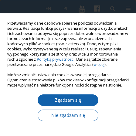
EN
PL
Przetwarzamy dane osobowe zbierane podczas odwiedzania
serwisu. Realizacja funkcji pozyskiwania informacji o użytkownikach
i ich zachowaniu odbywa się poprzez dobrowolnie wprowadzone w
formularzach informacje oraz zapisywanie w urządzeniach
końcowych plików cookies (tzw. ciasteczka). Dane, w tym pliki
cookies, wykorzystywane są w celu realizacji usług, zapewnienia
wygodnego korzystania ze strony oraz w celu monitorowania
ruchu zgodnie z
Polityką prywatności
. Dane są także zbierane i
przetwarzane przez narzędzie Google Analytics (
więcej
).
Słowo kluczowe
wspomnienie
Możesz zmienić ustawienia cookies w swojej przeglądarce.
Ograniczenie stosowania plików cookies w konfiguracji przeglądarki
może wpłynąć na niektóre funkcjonalności dostępne na stronie.
Profesor Roch Mackowicz nie żyje
Zgadzam się
Jan Chłosta
KMW 2023;322(3):510-512
Nie zgadzam się
DOI
:
https://doi.org/10.51974/kmw-173985
Statystyki
Artykuł
(PDF)