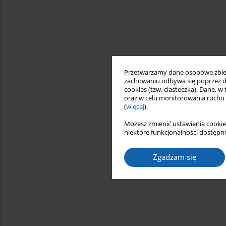
Przetwarzamy dane osobowe zbiera
zachowaniu odbywa się poprzez d
cookies (tzw. ciasteczka). Dane, w
oraz w celu monitorowania ruchu
(
więcej
).
Możesz zmienić ustawienia cookie
niektóre funkcjonalności dostępne
Zgadzam się