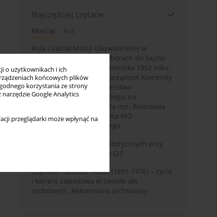
Najczęściej czytane
Miesiąc
Rok
Rola i udział Milicji Obywatelskiej w
kampanii wyborczej i wyborach do Sejmu
PRL I kadencji z 26 października 1952 roku,
i o użytkownikach i ich
w świetle wytycznych i zarządzeń Komendy
rządzeniach końcowych plików
wygodnego korzystania ze strony
Głównej MO oraz Ministerstwa
z narzędzie Google Analytics
Bezpieczeństwa Publicznego, na
przykładzie sprawozdania mjr. Bolesława
Wyszyńskiego komendanta MO
acji przeglądarki może wpłynąć na
województwa olsztyńskiego
Granica w badaniach historycznych przy
wykorzystaniu serwerów GIS
Zygmunt Tadeusz Robel (1891-1976) – życie
i kariera zawodowa w świetle akt
osobowych. Rekonesans archiwalny