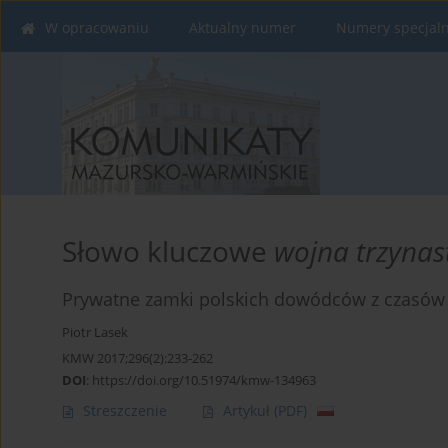
W opracowaniu
Aktualny numer
Numery specjal
Słowo kluczowe
wojna trzynas
Prywatne zamki polskich dowódców z czasów w
Piotr Lasek
KMW 2017;296(2):233-262
DOI
:
https://doi.org/10.51974/kmw-134963
Streszczenie
Artykuł
(PDF)