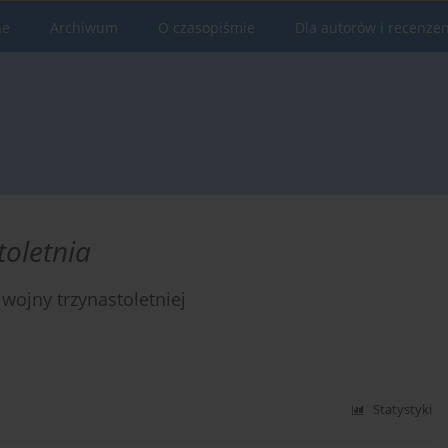
ne
Archiwum
O czasopiśmie
Dla autorów i recenze
toletnia
ojny trzynastoletniej
Statystyki