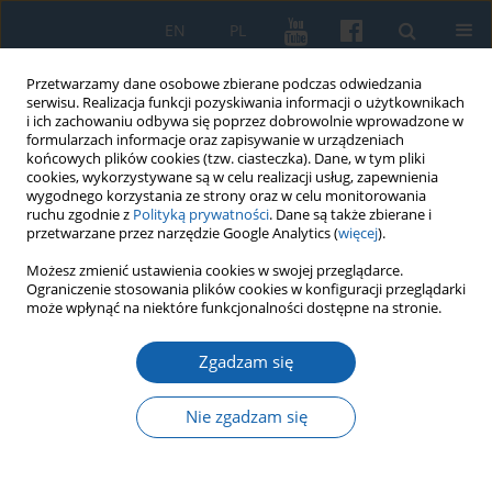
EN
PL
Przetwarzamy dane osobowe zbierane podczas odwiedzania
serwisu. Realizacja funkcji pozyskiwania informacji o użytkownikach
i ich zachowaniu odbywa się poprzez dobrowolnie wprowadzone w
formularzach informacje oraz zapisywanie w urządzeniach
końcowych plików cookies (tzw. ciasteczka). Dane, w tym pliki
cookies, wykorzystywane są w celu realizacji usług, zapewnienia
wygodnego korzystania ze strony oraz w celu monitorowania
ruchu zgodnie z
Polityką prywatności
. Dane są także zbierane i
przetwarzane przez narzędzie Google Analytics (
więcej
).
Słowo kluczowe
warmińskich
Możesz zmienić ustawienia cookies w swojej przeglądarce.
Ograniczenie stosowania plików cookies w konfiguracji przeglądarki
może wpłynąć na niektóre funkcjonalności dostępne na stronie.
Genealogia rodziny Jędryckich z Biskupca
Zgadzam się
Jerzy Przeracki
KMW 2015;288(2):201-230
Nie zgadzam się
DOI
:
https://doi.org/10.51974/kmw-142701
Statystyki