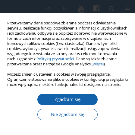
EN
PL
Przetwarzamy dane osobowe zbierane podczas odwiedzania
serwisu. Realizacja funkcji pozyskiwania informacji o użytkownikach
i ich zachowaniu odbywa się poprzez dobrowolnie wprowadzone w
formularzach informacje oraz zapisywanie w urządzeniach
końcowych plików cookies (tzw. ciasteczka). Dane, w tym pliki
cookies, wykorzystywane są w celu realizacji usług, zapewnienia
wygodnego korzystania ze strony oraz w celu monitorowania
ruchu zgodnie z
Polityką prywatności
. Dane są także zbierane i
przetwarzane przez narzędzie Google Analytics (
więcej
).
Słowo kluczowe
toponimy
Możesz zmienić ustawienia cookies w swojej przeglądarce.
Ograniczenie stosowania plików cookies w konfiguracji przeglądarki
może wpłynąć na niektóre funkcjonalności dostępne na stronie.
Czy „*truska” równa się druska? Jeszcze raz o
Zgadzam się
toponimie „Truso”
Rafał Panfil
Nie zgadzam się
KMW 2016;292(2):189-201
DOI
:
https://doi.org/10.51974/kmw-135015
Statystyki