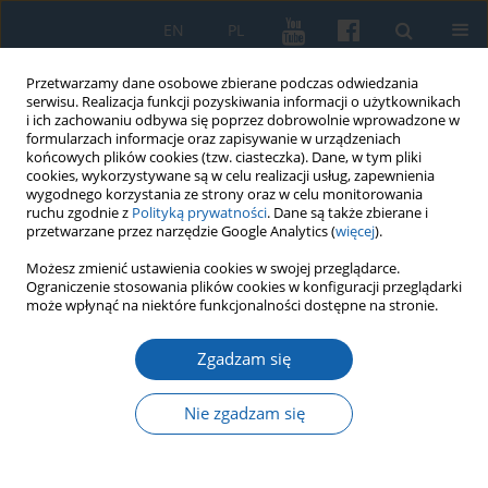
EN
PL
Przetwarzamy dane osobowe zbierane podczas odwiedzania
serwisu. Realizacja funkcji pozyskiwania informacji o użytkownikach
i ich zachowaniu odbywa się poprzez dobrowolnie wprowadzone w
formularzach informacje oraz zapisywanie w urządzeniach
końcowych plików cookies (tzw. ciasteczka). Dane, w tym pliki
cookies, wykorzystywane są w celu realizacji usług, zapewnienia
wygodnego korzystania ze strony oraz w celu monitorowania
ruchu zgodnie z
Polityką prywatności
. Dane są także zbierane i
przetwarzane przez narzędzie Google Analytics (
więcej
).
Słowo kluczowe
teologia
Możesz zmienić ustawienia cookies w swojej przeglądarce.
Ograniczenie stosowania plików cookies w konfiguracji przeglądarki
luterańska
może wpłynąć na niektóre funkcjonalności dostępne na stronie.
Zgadzam się
O istocie gromadkarstwa mazurskiego
Nie zgadzam się
Janusz Bogdan Kozłowski
KMW 2019;304(2):218-242
DOI
:
https://doi.org/10.51974/kmw-134839