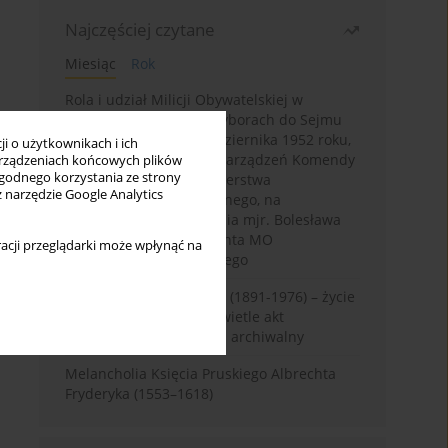
Najczęściej czytane
Miesiąc
Rok
Rola i udział Milicji Obywatelskiej w
kampanii wyborczej i wyborach do Sejmu
PRL I kadencji z 26 października 1952 roku,
i o użytkownikach i ich
w świetle wytycznych i zarządzeń Komendy
rządzeniach końcowych plików
wygodnego korzystania ze strony
Głównej MO oraz Ministerstwa
z narzędzie Google Analytics
Bezpieczeństwa Publicznego, na
przykładzie sprawozdania mjr. Bolesława
Wyszyńskiego komendanta MO
acji przeglądarki może wpłynąć na
województwa olsztyńskiego
Zygmunt Tadeusz Robel (1891-1976) – życie
i kariera zawodowa w świetle akt
osobowych. Rekonesans archiwalny
Melancholia Księcia Pruskiego Albrechta
Fryderyka (1553–1618)