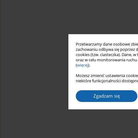
Przetwarzamy dane osobowe zbiera
zachowaniu odbywa się poprzez d
cookies (tzw. ciasteczka). Dane, w
oraz w celu monitorowania ruchu
(
więcej
).
Możesz zmienić ustawienia cookie
niektóre funkcjonalności dostępne
Zgadzam się