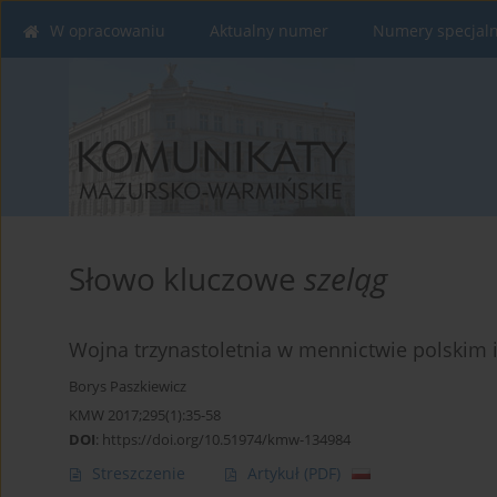
W opracowaniu
Aktualny numer
Numery specjal
Słowo kluczowe
szeląg
Wojna trzynastoletnia w mennictwie polskim 
Borys Paszkiewicz
KMW 2017;295(1):35-58
DOI
:
https://doi.org/10.51974/kmw-134984
Streszczenie
Artykuł
(PDF)