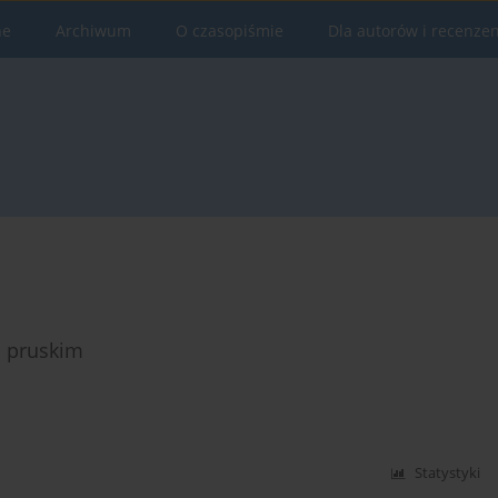
ne
Archiwum
O czasopiśmie
Dla autorów i recenze
i pruskim
Statystyki