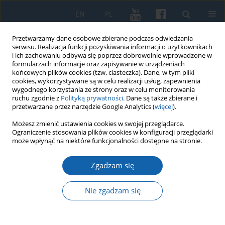
EN
PL
Przetwarzamy dane osobowe zbierane podczas odwiedzania
serwisu. Realizacja funkcji pozyskiwania informacji o użytkownikach
i ich zachowaniu odbywa się poprzez dobrowolnie wprowadzone w
formularzach informacje oraz zapisywanie w urządzeniach
końcowych plików cookies (tzw. ciasteczka). Dane, w tym pliki
cookies, wykorzystywane są w celu realizacji usług, zapewnienia
wygodnego korzystania ze strony oraz w celu monitorowania
ruchu zgodnie z
Polityką prywatności
. Dane są także zbierane i
przetwarzane przez narzędzie Google Analytics (
więcej
).
Słowo kluczowe
siedziba
Możesz zmienić ustawienia cookies w swojej przeglądarce.
Ograniczenie stosowania plików cookies w konfiguracji przeglądarki
biskupia
może wpłynąć na niektóre funkcjonalności dostępne na stronie.
Zgadzam się
Badania Archeologicznej Misji Pomezańsko-
Bałtyckiej na Wzgórzu Katedralnym we
Nie zgadzam się
Fromborku w 2011 roku
Daniel Gazda