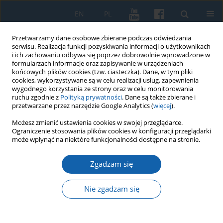
EN
PL
Przetwarzamy dane osobowe zbierane podczas odwiedzania
serwisu. Realizacja funkcji pozyskiwania informacji o użytkownikach
i ich zachowaniu odbywa się poprzez dobrowolnie wprowadzone w
formularzach informacje oraz zapisywanie w urządzeniach
końcowych plików cookies (tzw. ciasteczka). Dane, w tym pliki
cookies, wykorzystywane są w celu realizacji usług, zapewnienia
wygodnego korzystania ze strony oraz w celu monitorowania
ruchu zgodnie z
Polityką prywatności
. Dane są także zbierane i
przetwarzane przez narzędzie Google Analytics (
więcej
).
Słowo kluczowe
sekularyzacja
Możesz zmienić ustawienia cookies w swojej przeglądarce.
Ograniczenie stosowania plików cookies w konfiguracji przeglądarki
może wpłynąć na niektóre funkcjonalności dostępne na stronie.
Towarzystwo Krzewienia Kultury Świeckiej w
Zgadzam się
województwie elbląskim w latach
siedemdziesiątych XX wieku. Przyczynek do
Nie zgadzam się
dziejów
Andrzej B. Krupa
KMW 2026;332(1):101-118