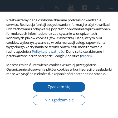
EN
PL
Przetwarzamy dane osobowe zbierane podczas odwiedzania
serwisu. Realizacja funkcji pozyskiwania informacji o użytkownikach
i ich zachowaniu odbywa się poprzez dobrowolnie wprowadzone w
formularzach informacje oraz zapisywanie w urządzeniach
końcowych plików cookies (tzw. ciasteczka). Dane, w tym pliki
cookies, wykorzystywane są w celu realizacji usług, zapewnienia
wygodnego korzystania ze strony oraz w celu monitorowania
ruchu zgodnie z
Polityką prywatności
. Dane są także zbierane i
przetwarzane przez narzędzie Google Analytics (
więcej
).
Słowo kluczowe
powieść
Możesz zmienić ustawienia cookies w swojej przeglądarce.
Ograniczenie stosowania plików cookies w konfiguracji przeglądarki
może wpłynąć na niektóre funkcjonalności dostępne na stronie.
Pan Podstoli: międzygatunkowe oscylowanie
Zgadzam się
tekstu
Paweł Bohuszewicz
Nie zgadzam się
KMW 2017;298(4):667-691
DOI
:
https://doi.org/10.51974/kmw-134929
Statystyki