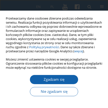
EN
PL
Przetwarzamy dane osobowe zbierane podczas odwiedzania
serwisu. Realizacja funkcji pozyskiwania informacji o użytkownikach
i ich zachowaniu odbywa się poprzez dobrowolnie wprowadzone w
formularzach informacje oraz zapisywanie w urządzeniach
końcowych plików cookies (tzw. ciasteczka). Dane, w tym pliki
cookies, wykorzystywane są w celu realizacji usług, zapewnienia
wygodnego korzystania ze strony oraz w celu monitorowania
ruchu zgodnie z
Polityką prywatności
. Dane są także zbierane i
przetwarzane przez narzędzie Google Analytics (
więcej
).
Słowo kluczowe
pożegnanie
Możesz zmienić ustawienia cookies w swojej przeglądarce.
Ograniczenie stosowania plików cookies w konfiguracji przeglądarki
może wpłynąć na niektóre funkcjonalności dostępne na stronie.
Słowo o Grzegorzu Białuńskim historyku i
Zgadzam się
prorektorze, życzliwym ludziom człowieku
Stanisław Achremczyk
Nie zgadzam się
KMW 2021;315(Komunikaty Mazursko-Warmińskie Numer specjalny
):5-9
DOI
:
https://doi.org/10.51974/kmw-145200