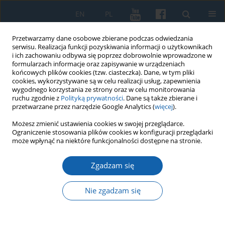
EN
PL
Przetwarzamy dane osobowe zbierane podczas odwiedzania
serwisu. Realizacja funkcji pozyskiwania informacji o użytkownikach
i ich zachowaniu odbywa się poprzez dobrowolnie wprowadzone w
formularzach informacje oraz zapisywanie w urządzeniach
końcowych plików cookies (tzw. ciasteczka). Dane, w tym pliki
cookies, wykorzystywane są w celu realizacji usług, zapewnienia
wygodnego korzystania ze strony oraz w celu monitorowania
ruchu zgodnie z
Polityką prywatności
. Dane są także zbierane i
przetwarzane przez narzędzie Google Analytics (
więcej
).
Słowo kluczowe
organy
Możesz zmienić ustawienia cookies w swojej przeglądarce.
Ograniczenie stosowania plików cookies w konfiguracji przeglądarki
może wpłynąć na niektóre funkcjonalności dostępne na stronie.
Organy kościoła św. Mikołaja w Elblągu od
Zgadzam się
schyłku XVIII do 1945 roku
Bartosz Skop
Nie zgadzam się
KMW 2020;307(1):4-40
DOI
:
https://doi.org/10.51974/kmw-134781
Statystyki