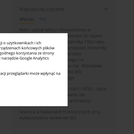
Najczęściej czytane
Miesiąc
Rok
Rola i udział Milicji Obywatelskiej w
kampanii wyborczej i wyborach do Sejmu
PRL I kadencji z 26 października 1952 roku,
i o użytkownikach i ich
w świetle wytycznych i zarządzeń Komendy
rządzeniach końcowych plików
wygodnego korzystania ze strony
Głównej MO oraz Ministerstwa
z narzędzie Google Analytics
Bezpieczeństwa Publicznego, na
przykładzie sprawozdania mjr. Bolesława
Wyszyńskiego komendanta MO
acji przeglądarki może wpłynąć na
województwa olsztyńskiego
Zygmunt Tadeusz Robel (1891-1976) – życie
i kariera zawodowa w świetle akt
osobowych. Rekonesans archiwalny
Granica w badaniach historycznych przy
wykorzystaniu serwerów GIS