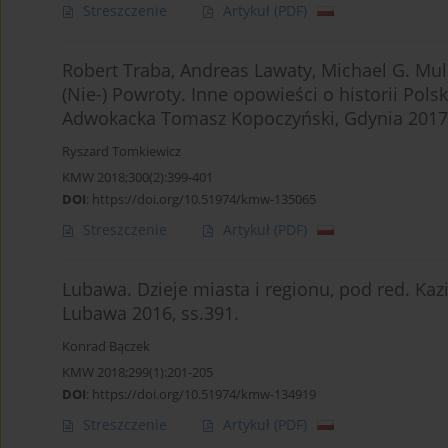
Streszczenie
Artykuł
(PDF)
Robert Traba, Andreas Lawaty, Michael G. Mul
(Nie-) Powroty. Inne opowieści o historii Polsk
Adwokacka Tomasz Kopoczyński, Gdynia 2017,
Ryszard Tomkiewicz
KMW 2018;300(2):399-401
DOI
:
https://doi.org/10.51974/kmw-135065
Streszczenie
Artykuł
(PDF)
Lubawa. Dzieje miasta i regionu, pod red. Kaz
Lubawa 2016, ss.391.
Konrad Bączek
KMW 2018;299(1):201-205
DOI
:
https://doi.org/10.51974/kmw-134919
Streszczenie
Artykuł
(PDF)