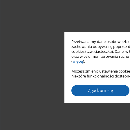
Przetwarzamy dane osobowe zbiera
zachowaniu odbywa się poprzez d
cookies (tzw. ciasteczka). Dane, w
oraz w celu monitorowania ruchu
(
więcej
).
Możesz zmienić ustawienia cookie
niektóre funkcjonalności dostępne
Zgadzam się