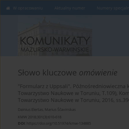
W opracowaniu
Aktualny numer
Numery specjal
Słowo kluczowe
omówienie
"Formularz z Uppsali". Późnośredniowieczna 
Towarzystwo Naukowe w Toruniu, T.109), Kome
Towarzystwo Naukowe w Toruniu, 2016, ss.39
Dainius Elertas
,
Marius Ščavinskas
KMW 2018;301(3):610-618
DOI
:
https://doi.org/10.51974/kmw-134885