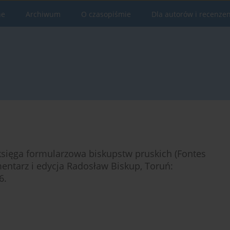
ne
Archiwum
O czasopiśmie
Dla autorów i recenze
księga formularzowa biskupstw pruskich (Fontes
ntarz i edycja Radosław Biskup, Toruń:
6.