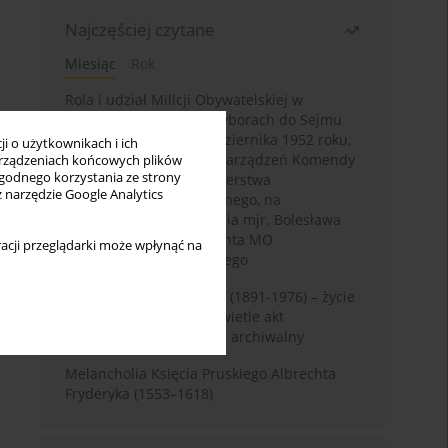
Najczęściej czytane
Miesiąc
Rok
Rola i udział Milicji Obywatelskiej w
kampanii wyborczej i wyborach do Sejmu
PRL I kadencji z 26 października 1952 roku,
i o użytkownikach i ich
w świetle wytycznych i zarządzeń Komendy
rządzeniach końcowych plików
wygodnego korzystania ze strony
Głównej MO oraz Ministerstwa
z narzędzie Google Analytics
Bezpieczeństwa Publicznego, na
przykładzie sprawozdania mjr. Bolesława
Wyszyńskiego komendanta MO
acji przeglądarki może wpłynąć na
województwa olsztyńskiego
Zygmunt Tadeusz Robel (1891-1976) – życie
i kariera zawodowa w świetle akt
osobowych. Rekonesans archiwalny
Melancholia Księcia Pruskiego Albrechta
Fryderyka (1553–1618)