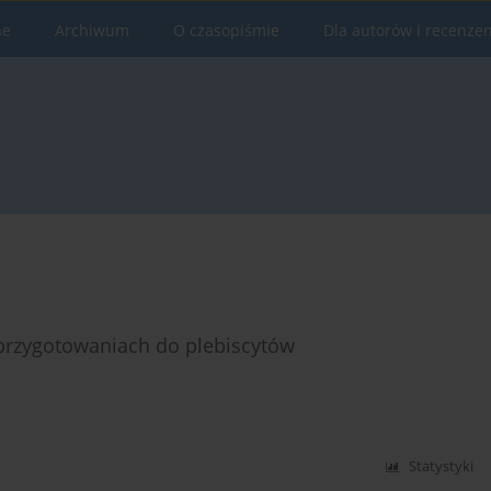
ne
Archiwum
O czasopiśmie
Dla autorów i recenze
przygotowaniach do plebiscytów
Statystyki