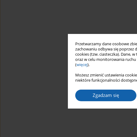
Przetwarzamy dane osobowe zbiera
zachowaniu odbywa się poprzez d
cookies (tzw. ciasteczka). Dane, w
oraz w celu monitorowania ruchu
(
więcej
).
Możesz zmienić ustawienia cookie
niektóre funkcjonalności dostępne
Zgadzam się