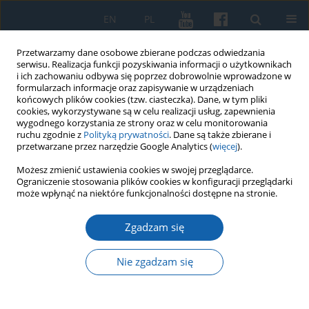
EN
PL
Przetwarzamy dane osobowe zbierane podczas odwiedzania
serwisu. Realizacja funkcji pozyskiwania informacji o użytkownikach
i ich zachowaniu odbywa się poprzez dobrowolnie wprowadzone w
formularzach informacje oraz zapisywanie w urządzeniach
końcowych plików cookies (tzw. ciasteczka). Dane, w tym pliki
cookies, wykorzystywane są w celu realizacji usług, zapewnienia
wygodnego korzystania ze strony oraz w celu monitorowania
ruchu zgodnie z
Polityką prywatności
. Dane są także zbierane i
przetwarzane przez narzędzie Google Analytics (
więcej
).
Słowo kluczowe
ludność
Możesz zmienić ustawienia cookies w swojej przeglądarce.
Ograniczenie stosowania plików cookies w konfiguracji przeglądarki
niemiecka
może wpłynąć na niektóre funkcjonalności dostępne na stronie.
Zgadzam się
Działania aparatu bezpieczeństwa wobec
ludności niemieckiej i tzw. autochtonów polskich
Nie zgadzam się
na Warmii i Mazurach w latach 1945-1956
Grzegorz Strauchold