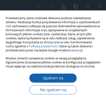
EN
PL
Przetwarzamy dane osobowe zbierane podczas odwiedzania
serwisu. Realizacja funkcji pozyskiwania informacji o użytkownikach
i ich zachowaniu odbywa się poprzez dobrowolnie wprowadzone w
formularzach informacje oraz zapisywanie w urządzeniach
końcowych plików cookies (tzw. ciasteczka). Dane, w tym pliki
cookies, wykorzystywane są w celu realizacji usług, zapewnienia
wygodnego korzystania ze strony oraz w celu monitorowania
ruchu zgodnie z
Polityką prywatności
. Dane są także zbierane i
przetwarzane przez narzędzie Google Analytics (
więcej
).
Słowo kluczowe
kultura
Możesz zmienić ustawienia cookies w swojej przeglądarce.
Ograniczenie stosowania plików cookies w konfiguracji przeglądarki
może wpłynąć na niektóre funkcjonalności dostępne na stronie.
Biografistyka historyczna Warmii i Mazur
Zgadzam się
Stanisław Achremczyk
KMW 2018;302(4):729-763
Nie zgadzam się
DOI
:
https://doi.org/10.51974/kmw-134863
Statystyki