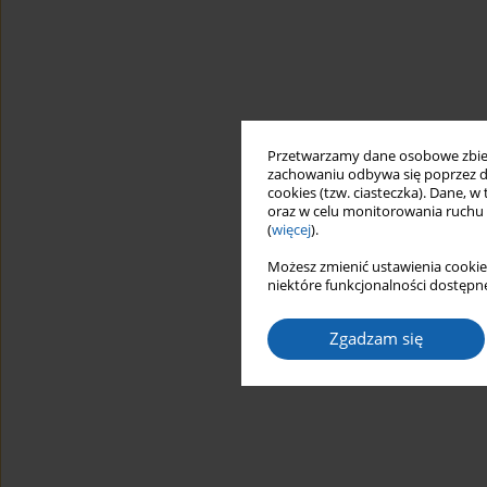
Przetwarzamy dane osobowe zbiera
zachowaniu odbywa się poprzez d
cookies (tzw. ciasteczka). Dane, w
oraz w celu monitorowania ruchu
(
więcej
).
Możesz zmienić ustawienia cookie
niektóre funkcjonalności dostępne
Zgadzam się