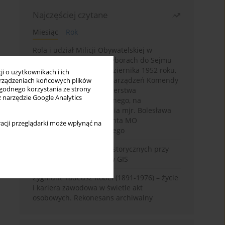
Najczęściej czytane
Miesiąc
Rok
Rola i udział Milicji Obywatelskiej w
kampanii wyborczej i wyborach do Sejmu
PRL I kadencji z 26 października 1952 roku,
i o użytkownikach i ich
w świetle wytycznych i zarządzeń Komendy
rządzeniach końcowych plików
wygodnego korzystania ze strony
Głównej MO oraz Ministerstwa
z narzędzie Google Analytics
Bezpieczeństwa Publicznego, na
przykładzie sprawozdania mjr. Bolesława
Wyszyńskiego komendanta MO
acji przeglądarki może wpłynąć na
województwa olsztyńskiego
Granica w badaniach historycznych przy
wykorzystaniu serwerów GIS
Zygmunt Tadeusz Robel (1891-1976) – życie
i kariera zawodowa w świetle akt
osobowych. Rekonesans archiwalny