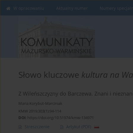
W opracowaniu
Aktualny numer
Numery specjal
Słowo kluczowe
kultura na Wa
Z Wileńszczyzny do Barczewa. Znani i nieznan
Maria Korybut-Marciniak
KMW 2019;303(1):94-114
DOI
:
https://doi.org/10.51974/kmw-134971
Streszczenie
Artykuł
(PDF)