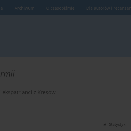
ne
Archiwum
O czasopiśmie
Dla autorów i recenze
rmii
i ekspatrianci z Kresów
Statystyki