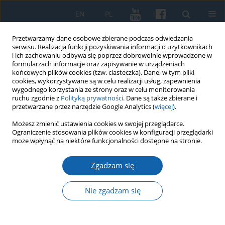
EN
PL
Przetwarzamy dane osobowe zbierane podczas odwiedzania
serwisu. Realizacja funkcji pozyskiwania informacji o użytkownikach
i ich zachowaniu odbywa się poprzez dobrowolnie wprowadzone w
formularzach informacje oraz zapisywanie w urządzeniach
końcowych plików cookies (tzw. ciasteczka). Dane, w tym pliki
cookies, wykorzystywane są w celu realizacji usług, zapewnienia
wygodnego korzystania ze strony oraz w celu monitorowania
ruchu zgodnie z
Polityką prywatności
. Dane są także zbierane i
przetwarzane przez narzędzie Google Analytics (
więcej
).
Słowo kluczowe
księgozbiory
Możesz zmienić ustawienia cookies w swojej przeglądarce.
Ograniczenie stosowania plików cookies w konfiguracji przeglądarki
przemieszczone
może wpłynąć na niektóre funkcjonalności dostępne na stronie.
Zgadzam się
Stare druki Biblioteki Archiwum
Państwowego w Olsztynie i ich
Nie zgadzam się
proweniencja
Zoja Jaroszewicz-Pieresławcew