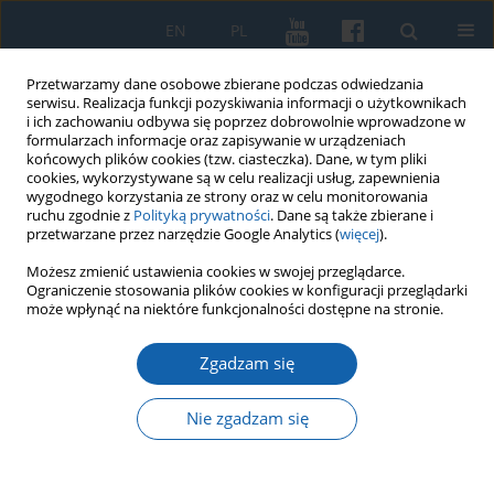
EN
PL
Przetwarzamy dane osobowe zbierane podczas odwiedzania
serwisu. Realizacja funkcji pozyskiwania informacji o użytkownikach
i ich zachowaniu odbywa się poprzez dobrowolnie wprowadzone w
formularzach informacje oraz zapisywanie w urządzeniach
końcowych plików cookies (tzw. ciasteczka). Dane, w tym pliki
cookies, wykorzystywane są w celu realizacji usług, zapewnienia
wygodnego korzystania ze strony oraz w celu monitorowania
ruchu zgodnie z
Polityką prywatności
. Dane są także zbierane i
przetwarzane przez narzędzie Google Analytics (
więcej
).
Słowo kluczowe
krzyżacki
Możesz zmienić ustawienia cookies w swojej przeglądarce.
Ograniczenie stosowania plików cookies w konfiguracji przeglądarki
może wpłynąć na niektóre funkcjonalności dostępne na stronie.
U źródeł terytorialnego ustroju krzyżackich Prus -
Zgadzam się
układ w sprawie podziału ziem pruskich
pomiędzy biskupem Prus Chrystianem a
Nie zgadzam się
Zakonem Krzyżackim z 1232 r.
Maciej Dorna
KMW 2017;298(4):547-567