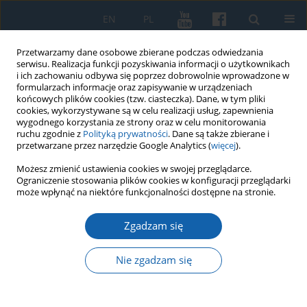
EN
PL
Przetwarzamy dane osobowe zbierane podczas odwiedzania
serwisu. Realizacja funkcji pozyskiwania informacji o użytkownikach
i ich zachowaniu odbywa się poprzez dobrowolnie wprowadzone w
formularzach informacje oraz zapisywanie w urządzeniach
końcowych plików cookies (tzw. ciasteczka). Dane, w tym pliki
cookies, wykorzystywane są w celu realizacji usług, zapewnienia
wygodnego korzystania ze strony oraz w celu monitorowania
ruchu zgodnie z
Polityką prywatności
. Dane są także zbierane i
przetwarzane przez narzędzie Google Analytics (
więcej
).
Słowo kluczowe
hydronimia
Możesz zmienić ustawienia cookies w swojej przeglądarce.
Ograniczenie stosowania plików cookies w konfiguracji przeglądarki
może wpłynąć na niektóre funkcjonalności dostępne na stronie.
Kanały Elżbiety i Klebarski (Wiktorii). Historia i
Zgadzam się
pochodzenie nazwy - analiza źródłoznawcza
Jerzy Laskowski
Nie zgadzam się
KMW 2017;296(2):329-347
DOI
:
https://doi.org/10.51974/kmw-134978
Statystyki