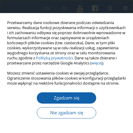
EN
PL
Przetwarzamy dane osobowe zbierane podczas odwiedzania
serwisu. Realizacja funkcji pozyskiwania informacji o użytkownikach
i ich zachowaniu odbywa się poprzez dobrowolnie wprowadzone w
formularzach informacje oraz zapisywanie w urządzeniach
końcowych plików cookies (tzw. ciasteczka). Dane, w tym pliki
cookies, wykorzystywane są w celu realizacji usług, zapewnienia
wygodnego korzystania ze strony oraz w celu monitorowania
ruchu zgodnie z
Polityką prywatności
. Dane są także zbierane i
przetwarzane przez narzędzie Google Analytics (
więcej
).
Słowo kluczowe
hołd lenny
Możesz zmienić ustawienia cookies w swojej przeglądarce.
Ograniczenie stosowania plików cookies w konfiguracji przeglądarki
może wpłynąć na niektóre funkcjonalności dostępne na stronie.
Hołd Pruski z 1525 roku w relacji królewieckiej
Zgadzam się
Janusz Małłek
KMW 2024;325(2):241-250
Nie zgadzam się
DOI
:
https://doi.org/10.51974/kmw-191407
Statystyki