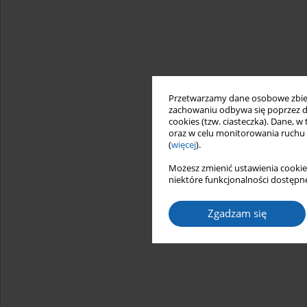
Przetwarzamy dane osobowe zbiera
zachowaniu odbywa się poprzez d
cookies (tzw. ciasteczka). Dane, w
oraz w celu monitorowania ruchu
(
więcej
).
Możesz zmienić ustawienia cookie
niektóre funkcjonalności dostępne
Zgadzam się