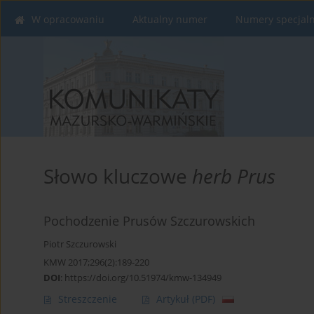
W opracowaniu
Aktualny numer
Numery specjal
Słowo kluczowe
herb Prus
Pochodzenie Prusów Szczurowskich
Piotr Szczurowski
KMW 2017;296(2):189-220
DOI
:
https://doi.org/10.51974/kmw-134949
Streszczenie
Artykuł
(PDF)