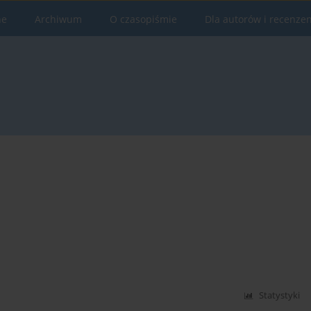
ne
Archiwum
O czasopiśmie
Dla autorów i recenze
Statystyki