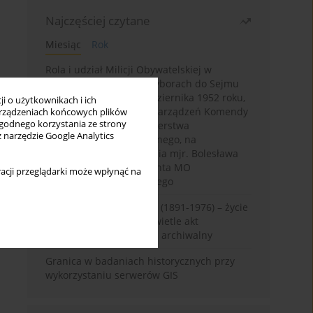
Najczęściej czytane
Miesiąc
Rok
Rola i udział Milicji Obywatelskiej w
kampanii wyborczej i wyborach do Sejmu
PRL I kadencji z 26 października 1952 roku,
i o użytkownikach i ich
w świetle wytycznych i zarządzeń Komendy
rządzeniach końcowych plików
wygodnego korzystania ze strony
Głównej MO oraz Ministerstwa
z narzędzie Google Analytics
Bezpieczeństwa Publicznego, na
przykładzie sprawozdania mjr. Bolesława
Wyszyńskiego komendanta MO
acji przeglądarki może wpłynąć na
województwa olsztyńskiego
Zygmunt Tadeusz Robel (1891-1976) – życie
i kariera zawodowa w świetle akt
osobowych. Rekonesans archiwalny
Granica w badaniach historycznych przy
wykorzystaniu serwerów GIS