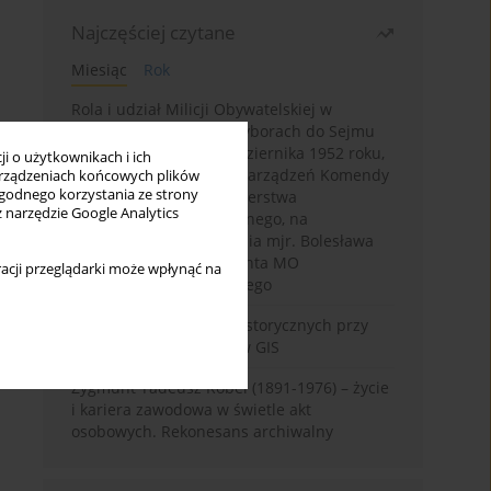
Najczęściej czytane
Miesiąc
Rok
Rola i udział Milicji Obywatelskiej w
kampanii wyborczej i wyborach do Sejmu
PRL I kadencji z 26 października 1952 roku,
i o użytkownikach i ich
w świetle wytycznych i zarządzeń Komendy
rządzeniach końcowych plików
wygodnego korzystania ze strony
Głównej MO oraz Ministerstwa
z narzędzie Google Analytics
Bezpieczeństwa Publicznego, na
przykładzie sprawozdania mjr. Bolesława
Wyszyńskiego komendanta MO
acji przeglądarki może wpłynąć na
województwa olsztyńskiego
Granica w badaniach historycznych przy
wykorzystaniu serwerów GIS
Zygmunt Tadeusz Robel (1891-1976) – życie
i kariera zawodowa w świetle akt
osobowych. Rekonesans archiwalny