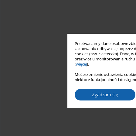
Przetwarzamy dane osobowe zbiera
zachowaniu odbywa się poprzez d
cookies (tzw. ciasteczka). Dane, w
oraz w celu monitorowania ruchu
(
więcej
).
Możesz zmienić ustawienia cookie
niektóre funkcjonalności dostępne
Zgadzam się