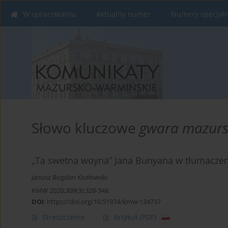
W opracowaniu
Aktualny numer
Numery specjal
Słowo kluczowe
gwara mazur
„Ta swetna woyna” Jana Bunyana w tłumaczen
Janusz Bogdan Kozłowski
KMW 2020;309(3):328-348
DOI
:
https://doi.org/10.51974/kmw-134737
Streszczenie
Artykuł
(PDF)