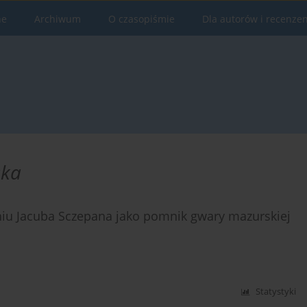
ne
Archiwum
O czasopiśmie
Dla autorów i recenze
ska
iu Jacuba Sczepana jako pomnik gwary mazurskiej
Statystyki