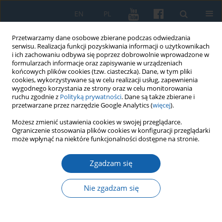
EN
PL
Przetwarzamy dane osobowe zbierane podczas odwiedzania
serwisu. Realizacja funkcji pozyskiwania informacji o użytkownikach
i ich zachowaniu odbywa się poprzez dobrowolnie wprowadzone w
formularzach informacje oraz zapisywanie w urządzeniach
końcowych plików cookies (tzw. ciasteczka). Dane, w tym pliki
cookies, wykorzystywane są w celu realizacji usług, zapewnienia
wygodnego korzystania ze strony oraz w celu monitorowania
ruchu zgodnie z
Polityką prywatności
. Dane są także zbierane i
przetwarzane przez narzędzie Google Analytics (
więcej
).
Słowo kluczowe
gospodarstwa
Możesz zmienić ustawienia cookies w swojej przeglądarce.
Ograniczenie stosowania plików cookies w konfiguracji przeglądarki
chłopskie
może wpłynąć na niektóre funkcjonalności dostępne na stronie.
Zgadzam się
Opuszczanie i porzucanie gospodarstw rolnych
na Warmii i Mazurach w okresie kolektywizacji
wsi (1948-1956)
Nie zgadzam się
Radosław Gross
KMW 2018;301(3):509-523