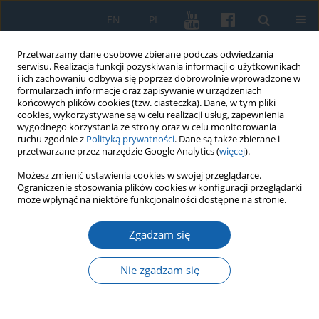
EN
PL
Przetwarzamy dane osobowe zbierane podczas odwiedzania
serwisu. Realizacja funkcji pozyskiwania informacji o użytkownikach
i ich zachowaniu odbywa się poprzez dobrowolnie wprowadzone w
formularzach informacje oraz zapisywanie w urządzeniach
końcowych plików cookies (tzw. ciasteczka). Dane, w tym pliki
cookies, wykorzystywane są w celu realizacji usług, zapewnienia
wygodnego korzystania ze strony oraz w celu monitorowania
ruchu zgodnie z
Polityką prywatności
. Dane są także zbierane i
przetwarzane przez narzędzie Google Analytics (
więcej
).
Słowo kluczowe
folklor
Możesz zmienić ustawienia cookies w swojej przeglądarce.
Ograniczenie stosowania plików cookies w konfiguracji przeglądarki
może wpłynąć na niektóre funkcjonalności dostępne na stronie.
Gromadkarze litewscy i mazurscy wobec
Zgadzam się
zabobonów, "bajek" i "rzeczy brzydkich"
Justyna Prusinowska
Nie zgadzam się
KMW 2018;301(3):481-508
DOI
:
https://doi.org/10.51974/kmw-134879
Statystyki