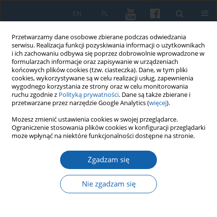
EN
PL
Przetwarzamy dane osobowe zbierane podczas odwiedzania
serwisu. Realizacja funkcji pozyskiwania informacji o użytkownikach
i ich zachowaniu odbywa się poprzez dobrowolnie wprowadzone w
formularzach informacje oraz zapisywanie w urządzeniach
końcowych plików cookies (tzw. ciasteczka). Dane, w tym pliki
cookies, wykorzystywane są w celu realizacji usług, zapewnienia
wygodnego korzystania ze strony oraz w celu monitorowania
ruchu zgodnie z
Polityką prywatności
. Dane są także zbierane i
przetwarzane przez narzędzie Google Analytics (
więcej
).
Słowo kluczowe
drużyna z
Możesz zmienić ustawienia cookies w swojej przeglądarce.
Ograniczenie stosowania plików cookies w konfiguracji przeglądarki
Alzacji-Burgundii
może wpłynąć na niektóre funkcjonalności dostępne na stronie.
Zgadzam się
Johann Marschalk von Frohburg - pierwszy
wysoki dygnitarz z dzisiejszej Szwajcarii w
Nie zgadzam się
pruskiej gałęzi Zakonu Krzyżackiego oraz bracia z
Alzacji-Burgundii