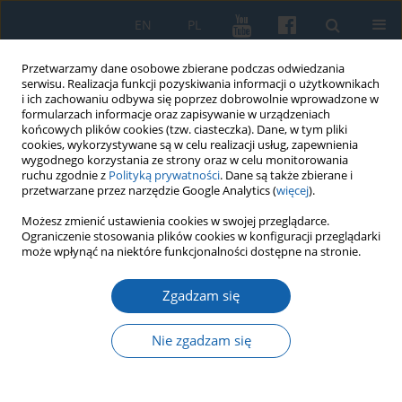
EN
PL
Przetwarzamy dane osobowe zbierane podczas odwiedzania
serwisu. Realizacja funkcji pozyskiwania informacji o użytkownikach
i ich zachowaniu odbywa się poprzez dobrowolnie wprowadzone w
formularzach informacje oraz zapisywanie w urządzeniach
końcowych plików cookies (tzw. ciasteczka). Dane, w tym pliki
cookies, wykorzystywane są w celu realizacji usług, zapewnienia
wygodnego korzystania ze strony oraz w celu monitorowania
ruchu zgodnie z
Polityką prywatności
. Dane są także zbierane i
przetwarzane przez narzędzie Google Analytics (
więcej
).
Słowo kluczowe
bitwa pod
Możesz zmienić ustawienia cookies w swojej przeglądarce.
Ograniczenie stosowania plików cookies w konfiguracji przeglądarki
Grunwaldem
może wpłynąć na niektóre funkcjonalności dostępne na stronie.
Zgadzam się
Opozycja rycerstwa pruskiego. Na początku XV
wieku
Nie zgadzam się
Grzegorz Białuński
KMW 2021;315(Komunikaty Mazursko-Warmińskie Numer specjalny