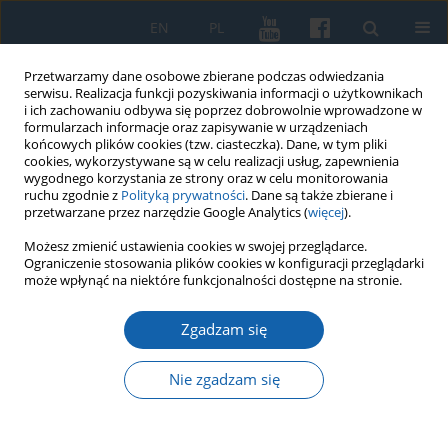
EN
PL
Przetwarzamy dane osobowe zbierane podczas odwiedzania
serwisu. Realizacja funkcji pozyskiwania informacji o użytkownikach
i ich zachowaniu odbywa się poprzez dobrowolnie wprowadzone w
formularzach informacje oraz zapisywanie w urządzeniach
końcowych plików cookies (tzw. ciasteczka). Dane, w tym pliki
cookies, wykorzystywane są w celu realizacji usług, zapewnienia
wygodnego korzystania ze strony oraz w celu monitorowania
ruchu zgodnie z
Polityką prywatności
. Dane są także zbierane i
przetwarzane przez narzędzie Google Analytics (
więcej
).
Słowo kluczowe
bitwa pod
Możesz zmienić ustawienia cookies w swojej przeglądarce.
Ograniczenie stosowania plików cookies w konfiguracji przeglądarki
Filipowem
może wpłynąć na niektóre funkcjonalności dostępne na stronie.
Zgadzam się
Źródła szwedzkie do kampanii feldmarszałka
Ottona Gustava Stenbocka w Prusach Książęcych
Nie zgadzam się
i do bitwy pod Filipowem (22 X 1656 r.)
Sławomir Augusiewicz