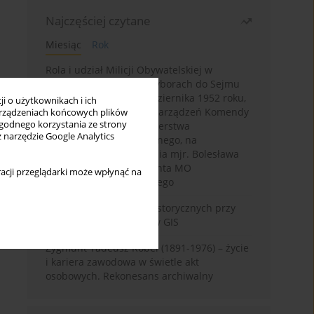
Najczęściej czytane
Miesiąc
Rok
Rola i udział Milicji Obywatelskiej w
kampanii wyborczej i wyborach do Sejmu
PRL I kadencji z 26 października 1952 roku,
i o użytkownikach i ich
w świetle wytycznych i zarządzeń Komendy
rządzeniach końcowych plików
wygodnego korzystania ze strony
Głównej MO oraz Ministerstwa
z narzędzie Google Analytics
Bezpieczeństwa Publicznego, na
przykładzie sprawozdania mjr. Bolesława
Wyszyńskiego komendanta MO
acji przeglądarki może wpłynąć na
województwa olsztyńskiego
Granica w badaniach historycznych przy
wykorzystaniu serwerów GIS
Zygmunt Tadeusz Robel (1891-1976) – życie
i kariera zawodowa w świetle akt
osobowych. Rekonesans archiwalny