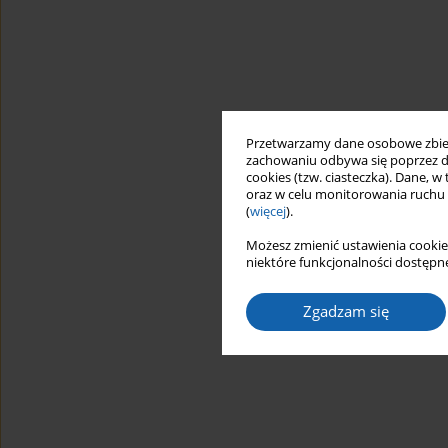
Przetwarzamy dane osobowe zbiera
zachowaniu odbywa się poprzez d
cookies (tzw. ciasteczka). Dane, w
oraz w celu monitorowania ruchu
(
więcej
).
Możesz zmienić ustawienia cookie
niektóre funkcjonalności dostępne
Zgadzam się