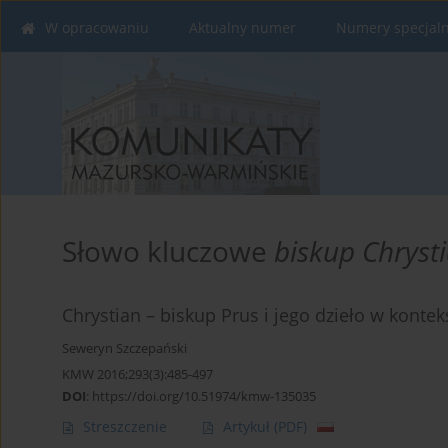
W opracowaniu
Aktualny numer
Numery specjal
Słowo kluczowe
biskup Chryst
Chrystian – biskup Prus i jego dzieło w kontekś
Seweryn Szczepański
KMW 2016;293(3):485-497
DOI
:
https://doi.org/10.51974/kmw-135035
Streszczenie
Artykuł
(PDF)