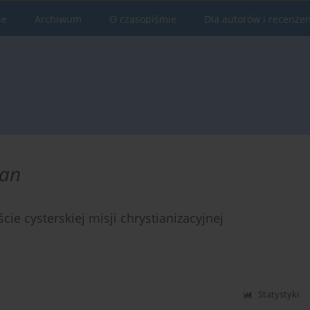
ne
Archiwum
O czasopiśmie
Dla autorów i recenze
ian
cie cysterskiej misji chrystianizacyjnej
Statystyki