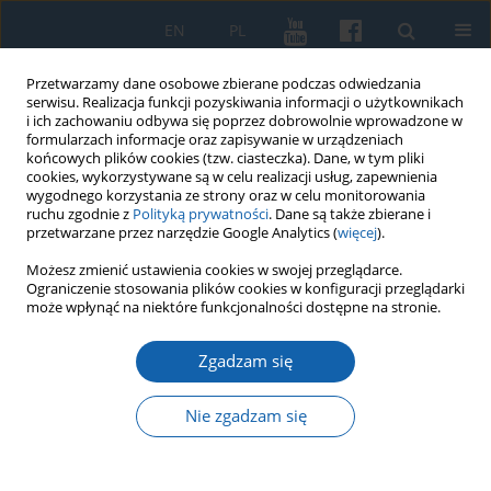
EN
PL
Przetwarzamy dane osobowe zbierane podczas odwiedzania
serwisu. Realizacja funkcji pozyskiwania informacji o użytkownikach
i ich zachowaniu odbywa się poprzez dobrowolnie wprowadzone w
formularzach informacje oraz zapisywanie w urządzeniach
końcowych plików cookies (tzw. ciasteczka). Dane, w tym pliki
cookies, wykorzystywane są w celu realizacji usług, zapewnienia
wygodnego korzystania ze strony oraz w celu monitorowania
ruchu zgodnie z
Polityką prywatności
. Dane są także zbierane i
przetwarzane przez narzędzie Google Analytics (
więcej
).
Słowo kluczowe
badania
Możesz zmienić ustawienia cookies w swojej przeglądarce.
Ograniczenie stosowania plików cookies w konfiguracji przeglądarki
może wpłynąć na niektóre funkcjonalności dostępne na stronie.
Z badań zamków na pograniczu mazowiecko-
Zgadzam się
pruskim
Kazimierz Grążawski
Nie zgadzam się
KMW 2019;306(4):808-824
DOI
:
https://doi.org/10.51974/kmw-134815
Statystyki