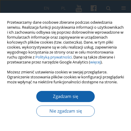
EN
PL
Przetwarzamy dane osobowe zbierane podczas odwiedzania
serwisu. Realizacja funkcji pozyskiwania informacji o użytkownikach
i ich zachowaniu odbywa się poprzez dobrowolnie wprowadzone w
formularzach informacje oraz zapisywanie w urządzeniach
końcowych plików cookies (tzw. ciasteczka). Dane, w tym pliki
cookies, wykorzystywane są w celu realizacji usług, zapewnienia
wygodnego korzystania ze strony oraz w celu monitorowania
ruchu zgodnie z
Polityką prywatności
. Dane są także zbierane i
przetwarzane przez narzędzie Google Analytics (
więcej
).
Słowo kluczowe
autochtoni
Możesz zmienić ustawienia cookies w swojej przeglądarce.
Ograniczenie stosowania plików cookies w konfiguracji przeglądarki
polscy
może wpłynąć na niektóre funkcjonalności dostępne na stronie.
Zgadzam się
Działania aparatu bezpieczeństwa wobec
ludności niemieckiej i tzw. autochtonów polskich
Nie zgadzam się
na Warmii i Mazurach w latach 1945-1956
Grzegorz Strauchold